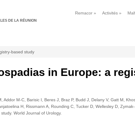
Remacor
»
Activités
»
Mal
LES DE LA RÉUNION
gistry-based study
spadias in Europe: a regi
, Addor M-C, Barisic I, Beres J, Braz P, Budd J, Delany V, Gatt M, Kh
anjatoelina H, Rissmann A, Rounding C, Tucker D, Wellesley D, Zymak
study. World Journal of Urology.