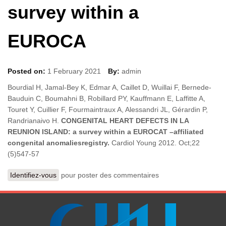
survey within a
EUROCA
Posted on:
1 February 2021
By:
admin
Bourdial H, Jamal-Bey K, Edmar A, Caillet D, Wuillai F, Bernede-
Bauduin C, Boumahni B, Robillard PY, Kauffmann E, Laffitte A,
Touret Y, Cuillier F, Fourmaintraux A, Alessandri JL, Gérardin P,
Randrianaivo H.
CONGENITAL HEART DEFECTS IN LA
REUNION ISLAND: a survey within a EUROCAT –affiliated
congenital anomaliesregistry.
Cardiol Young 2012. Oct;22
(5)547-57
Identifiez-vous
pour poster des commentaires